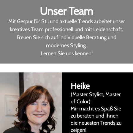
Unser Team
Mit Gespür für Stil und aktuelle Trends arbeitet unser
kreatives Team professionell und mit Leidenschaft.
Freuen Sie sich auf individuelle Beratung und
modernes Styling.
Lernen Sie uns kennen!
Heike
(Master Stylist, Master
of Color):
Mir macht es Spaß Sie
zu beraten und Ihnen
die neuesten Trends zu
zeigen!