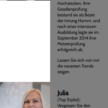
Hochstecken. Ihre
Gesellenprüfung
bestand sie als Beste
der Innung Hamm, und
nach einer intensiven
Ausbildung legte sie im
September 2014 ihre
Meisterprüfung
erfolgreich ab.
Lassen Sie sich von mir
die neuesten Trends
zeigen.
Julia
(Top Stylist):
Vergessen Sie den